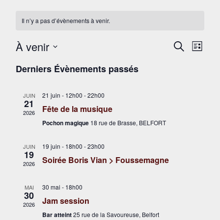
Il n’y a pas d’évènements à venir.
À venir
Recher
Navi
RECHERCHE
LISTE
Sélectionnez
de
et
Derniers Évènements passés
une
vue
navigat
date.
Évè
21 juin - 12h00
-
22h00
JUIN
de
21
Fête de la musique
2026
vues
Pochon magique
18 rue de Brasse, BELFORT
Évènem
19 juin - 18h00
-
23h00
JUIN
19
Soirée Boris Vian > Foussemagne
2026
30 mai - 18h00
MAI
30
Jam session
2026
Bar atteint
25 rue de la Savoureuse, Belfort