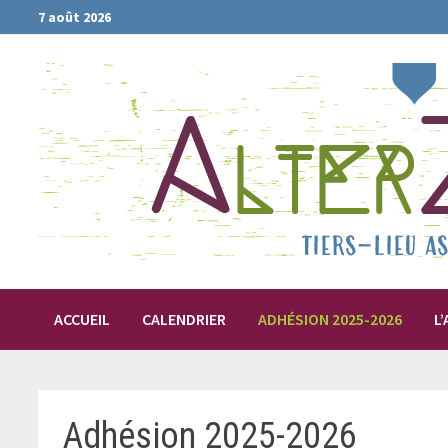
Passer
7 août 2026
au
contenu
ACCUEIL
CALENDRIER
ADHÉSION 2025-2026
L
Adhésion 2025-2026