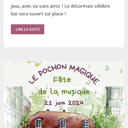
jeux, avec ou sans amis ! Le désormais célèbre
bar sera ouvert sur place !
SOIRÉE
LIRE LA SUITE
JEUX
CHEZ
MICHOTTE
ET
CONFIOTE