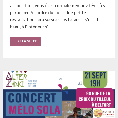
association, vous êtes cordialement invité·es à y
participer. A l’ordre du jour : Une petite
restauration sera servie dans le jardin s’il fait
beau, à l’intérieur s’il …
ASSEMBLÉE
LIRE LA SUITE
GÉNÉRALE
D’ALTERZINC