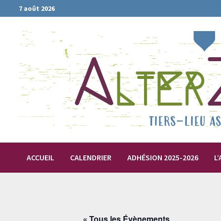
Passer
7 août 2026
au
contenu
ACCUEIL
CALENDRIER
ADHÉSION 2025-2026
L
« Tous les Évènements