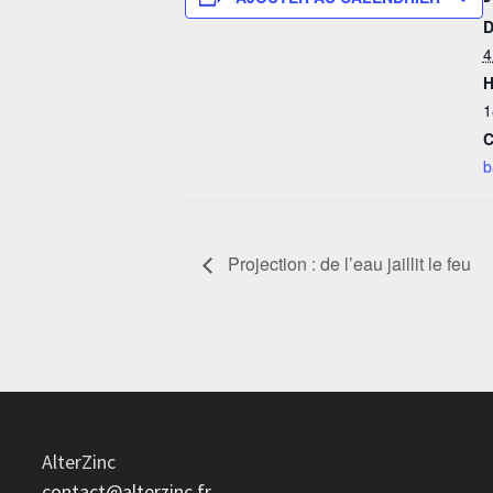
D
4
H
1
C
b
Projection : de l’eau jaillit le feu
AlterZinc
contact@alterzinc.fr