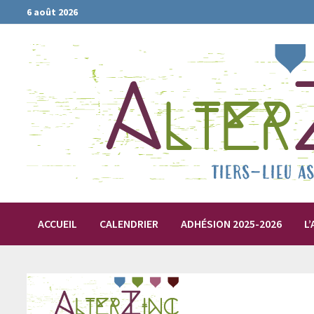
Passer
6 août 2026
au
contenu
ACCUEIL
CALENDRIER
ADHÉSION 2025-2026
L